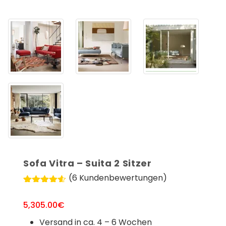
Sofa Vitra – Suita 2 Sitzer
(
6
Kundenbewertungen)
Bewertet
6
mit
4.50
5,305.00
€
von 5,
basierend
Versand in ca. 4 – 6 Wochen
auf