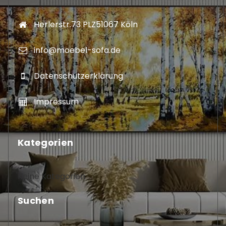
Herlerstr.73 PLZ51067 Köln
info@moebel-sofa.de
Datenschutzerklärung
Impressum
Kategorien
Keine Kategorien
Suchen