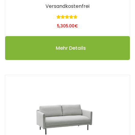
Versandkostenfrei
Bewertet
5,305.00
€
mit
4.50
von 5
Mehr Details