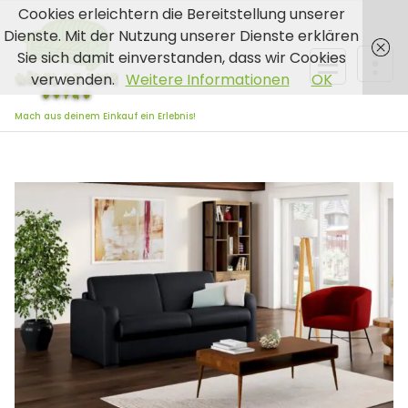
Zum
Cookies erleichtern die Bereitstellung unserer
Inhalt
Dienste. Mit der Nutzung unserer Dienste erklären
springen
Sie sich damit einverstanden, dass wir Cookies
verwenden.
Weitere Informationen
OK
Mach aus deinem Einkauf ein Erlebnis!