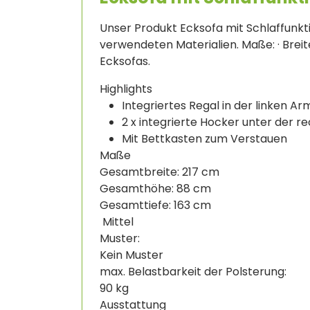
Unser Produkt Ecksofa mit Schlaffunktio
verwendeten Materialien. Maße: · Breite:
Ecksofas.
Highlights
Integriertes Regal in der linken A
2 x integrierte Hocker unter der 
Mit Bettkasten zum Verstauen
Maße
Gesamtbreite: 217 cm
Gesamthöhe: 88 cm
Gesamttiefe: 163 cm
Mittel
Muster:
Kein Muster
max. Belastbarkeit der Polsterung
:
90 kg
Ausstattung