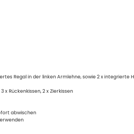
iertes Regal in der linken Armlehne, sowie 2 x integriert
3 x Rückenkissen, 2 x Zierkissen
sofort abwischen
 verwenden