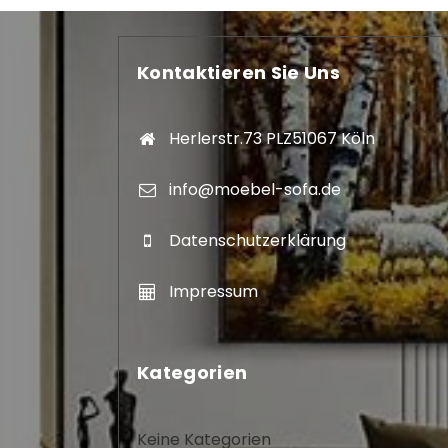
Kontaktieren Sie Uns
Herlerstr.73 PLZ51067 Köln
info@moebel-sofa.de
Datenschutzerklärung
Impressum
Kategorien
Keine Kategorien