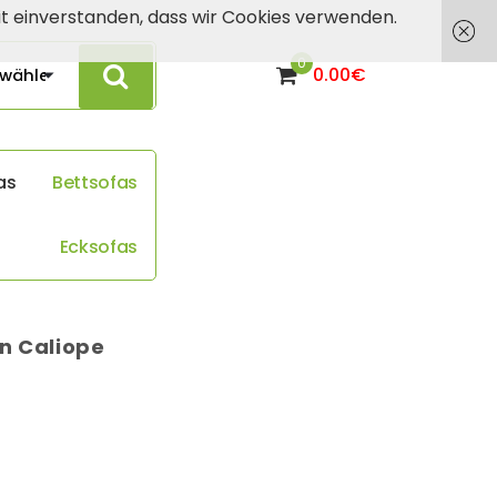
mit einverstanden, dass wir Cookies verwenden.
0
0.00
€
a
s
B
e
t
t
s
o
f
a
s
E
c
k
s
o
f
a
s
on Caliope