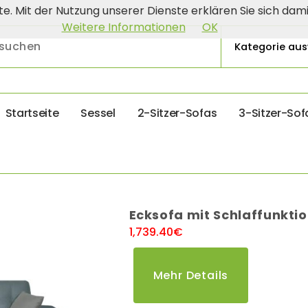
ste. Mit der Nutzung unserer Dienste erklären Sie sich da
Weitere Informationen
OK
S
t
a
r
t
s
e
i
t
e
S
e
s
s
e
l
2
-
S
i
t
z
e
r
-
S
o
f
a
s
3
-
S
i
t
z
e
r
-
S
o
f
Ecksofa mit Schlaffunkti
1,739.40
€
Mehr Details