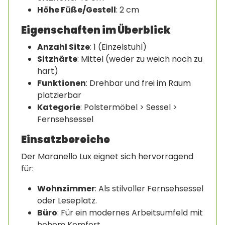
Höhe Füße/Gestell
: 2 cm
Eigenschaften im Überblick
Anzahl Sitze
: 1 (Einzelstuhl)
Sitzhärte
: Mittel (weder zu weich noch zu
hart)
Funktionen
: Drehbar und frei im Raum
platzierbar
Kategorie
: Polstermöbel > Sessel >
Fernsehsessel
Einsatzbereiche
Der Maranello Lux eignet sich hervorragend
für:
Wohnzimmer
: Als stilvoller Fernsehsessel
oder Leseplatz.
Büro
: Für ein modernes Arbeitsumfeld mit
hohem Komfort.