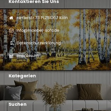
Kontaktieren Sie Uns
Herlerstr.73 PLZ51067 Köln
info@moebel-sofa.de
Datenschutzerklärung
Impressum
Kategorien
Keine Kategorien
Suchen