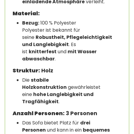
einladende Atmosphäre
verleiht.
Material:
Bezug:
100 % Polyester
Polyester ist bekannt für
seine
Robustheit, Pflegeleichtigkeit
und Langlebigkeit
. Es
ist
knitterfest
und
mit Wasser
abwaschbar
.
Struktur:
Holz
Die
stabile
Holzkonstruktion
gewährleistet
eine
hohe Langlebigkeit und
Tragfähigkeit
.
Anzahl Personen:
3 Personen
Das Sofa bietet Platz für
drei
Personen
und kann in ein
bequemes