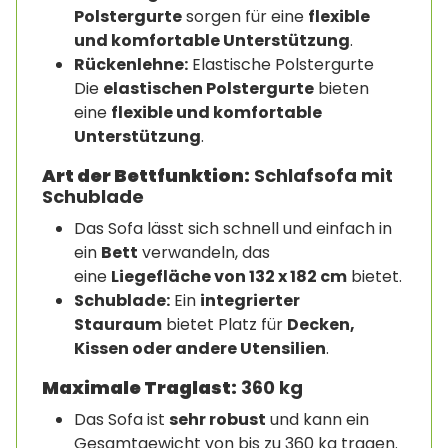
Polstergurte
sorgen für eine
flexible
und komfortable Unterstützung
.
Rückenlehne:
Elastische Polstergurte
Die
elastischen Polstergurte
bieten
eine
flexible und komfortable
Unterstützung
.
Art der Bettfunktion:
Schlafsofa mit
Schublade
Das Sofa lässt sich schnell und einfach in
ein
Bett
verwandeln, das
eine
Liegefläche von 132 x 182 cm
bietet.
Schublade:
Ein
integrierter
Stauraum
bietet Platz für
Decken,
Kissen oder andere Utensilien
.
Maximale Traglast:
360 kg
Das Sofa ist
sehr robust
und kann ein
Gesamtgewicht von bis zu 360 kg tragen.